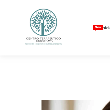
New
Inic