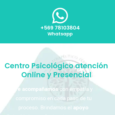
+569 78103804
Whatsapp
Centro Psicológico atención
Online y Presencial
Te acompañamos
con empatía y
compromiso en cada paso de tu
proceso. Brindamos el
apoyo