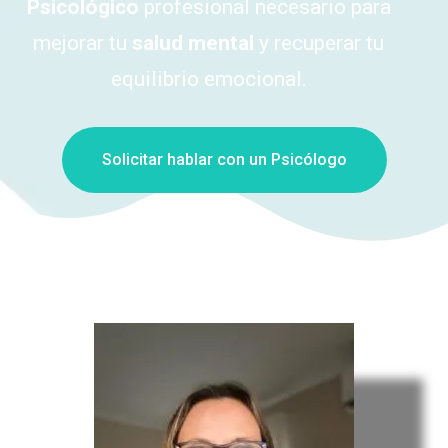
Psicológico
profesional necesario para
mejorar tu
salud mental
y recuperar tu
equilibrio emocional.
Solicitar hablar con un Psicólogo